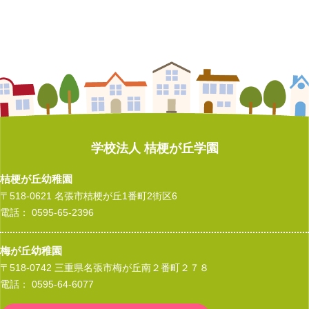
クロネコヤマト交通安全教室
たなばた集会
入園式
遠足（年長）
夕涼み会（年長）
クロネコヤマト交通安全教室
卒園式（年長）
入園式
水あそび
プール開き
クロネコヤマト交通安全教室
卒園式（年長）
サッカー教室（年長）
たなばた集会
消防技術訓練見学（年長）
マラソン大会（年長）
卒園式（年長）
入園式
遠足（年長）
プール開き
マラソン大会（年長）
こどもの日 小運動会
卒園式（年長）
遠足（年長）
作品展
作品展
卒園式（年長）
親子遠足（年少）
親子遠足 ～年中～
作品展
入園式
お別れ会（年長）
親子遠足（年少）
節分まめまき集会
節分まめまき集会
お別れ会（年長）
親子遠足（年中）
遠足 ～年長～
節分まめまき集会
卒園式（年長）
マラソン大会（年長）
土曜参観会（年長）
マラソン大会（年長）
マラソン大会（年長）
子どもの日 小運動会
地震体験車 ～年長～
学校法人 桔梗が丘学園
マラソン大会（年長）
作品展
親子遠足（年中）
節分まめまき集会
入園式
親子遠足 ～年少～
作品展
桔梗が丘幼稚園
節分まめまき集会
起震車見学（年長）
作品展
卒園式（年長）
〒518-0621 名張市桔梗が丘1番町2街区6
園内こどもの日 小運動会
節分まめまき集会
子どもの日 小運動会
電話： 0595-65-2396
お別れ会（年長）
入園式
入園式
マラソン大会（年長）
梅が丘幼稚園
卒園式～年長～
卒園式（年長）
〒518-0742 三重県名張市梅が丘南２番町２７８
劇を観る会
お別れ会 ～年長～
電話： 0595-64-6077
お別れ会（年長）
作品展
ひなまつり集会