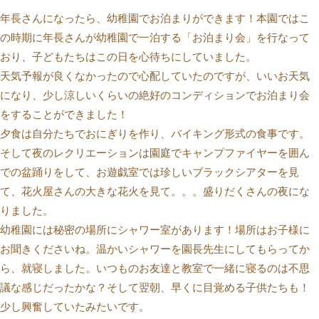
年長さんになったら、幼稚園でお泊まりができます！本園ではこ
の時期に年長さんが幼稚園で一泊する「お泊まり会」を行なって
おり、子どもたちはこの日を心待ちにしていました。
天気予報が良くなかったので心配していたのですが、いいお天気
になり、少し涼しいくらいの絶好のコンディションでお泊まり会
をすることができました！
夕食は自分たちでおにぎりを作り、バイキング形式の食事です。
そして夜のレクリエーションは園庭でキャンプファイヤーを囲ん
での盆踊りをして、お遊戯室では珍しいブラックシアターを見
て、花火屋さんの大きな花火を見て。。。盛りだくさんの夜にな
りました。
幼稚園には秘密の場所にシャワー室があります！場所はお子様に
お聞きくださいね。温かいシャワーを園長先生にしてもらってか
ら、就寝しました。いつものお友達と教室で一緒に寝るのは不思
議な感じだったかな？そして翌朝、早くに目覚める子供たちも！
少し興奮していたみたいです。