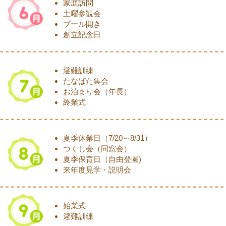
家庭訪問
土曜参観会
プール開き
創立記念日
避難訓練
たなばた集会
お泊まり会（年長）
終業式
夏季休業日（7/20～8/31）
つくし会（同窓会）
夏季保育日（自由登園)
来年度見学・説明会
始業式
避難訓練