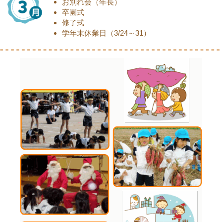
お別れ会（年長）
卒園式
修了式
学年末休業日（3/24～31）