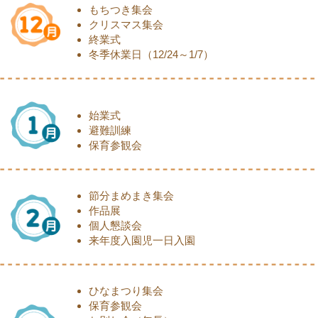
もちつき集会
クリスマス集会
終業式
冬季休業日（12/24～1/7）
始業式
避難訓練
保育参観会
節分まめまき集会
作品展
個人懇談会
来年度入園児一日入園
ひなまつり集会
保育参観会