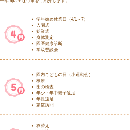
一年間の主な行事をご紹介します。
学年始め休業日（4/1～7）
入園式
始業式
身体測定
園医健康診断
学級懇談会
園内こどもの日（小運動会）
検尿
歯の検査
年少・年中親子遠足
年長遠足
家庭訪問
衣替え