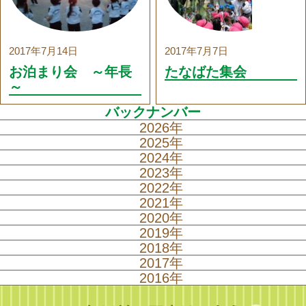
2017年7月14日
2017年7月7日
お泊まり会 ～年長
たなばた集会
～
バックナンバー
2026年
2025年
遠足（年長）
2024年
クリスマス集会
2023年
入園式
クリスマス集会
2022年
もちつき集会
クリスマス集会
2021年
卒園式（年長）
もちつき集会
クリスマス集会
2020年
なかよし発表会
もちつき集会
クリスマス集会
2019年
マラソン大会（年長）
なかよし発表会
もちつき集会
クリスマス集会
2018年
いもほり遠足
なかよし発表会
もちつき集会
クリスマス集会
節分まめまき集会
2017年
いもほり遠足
なかよし発表会
もちつき集会
クリスマス集会
運動会
2016年
いもほり遠足
なかよし発表会
もちつき集会
クリスマス集会
作品展
運動会
いもほり遠足
なかよし発表会
もちつき集会
クリスマス集会
お泊まり会（年長）
運動会