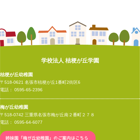
たなばた集会
入園式
遠足（年長）
夕涼み会（年長）
クロネコヤマト交通安全教室
卒園式（年長）
入園式
水あそび
プール開き
クロネコヤマト交通安全教室
卒園式（年長）
サッカー教室（年長）
たなばた集会
消防技術訓練見学（年長）
マラソン大会（年長）
卒園式（年長）
入園式
遠足（年長）
プール開き
マラソン大会（年長）
こどもの日 小運動会
卒園式（年長）
遠足（年長）
作品展
作品展
卒園式（年長）
親子遠足（年少）
親子遠足 ～年中～
作品展
入園式
お別れ会（年長）
親子遠足（年少）
節分まめまき集会
節分まめまき集会
お別れ会（年長）
親子遠足（年中）
遠足 ～年長～
節分まめまき集会
卒園式（年長）
マラソン大会（年長）
土曜参観会（年長）
マラソン大会（年長）
学校法人 桔梗が丘学園
マラソン大会（年長）
子どもの日 小運動会
地震体験車 ～年長～
マラソン大会（年長）
作品展
親子遠足（年中）
節分まめまき集会
入園式
桔梗が丘幼稚園
親子遠足 ～年少～
作品展
節分まめまき集会
起震車見学（年長）
〒518-0621 名張市桔梗が丘1番町2街区6
作品展
卒園式（年長）
園内こどもの日 小運動会
電話： 0595-65-2396
節分まめまき集会
子どもの日 小運動会
お別れ会（年長）
入園式
入園式
梅が丘幼稚園
マラソン大会（年長）
卒園式～年長～
〒518-0742 三重県名張市梅が丘南２番町２７８
卒園式（年長）
電話： 0595-64-6077
劇を観る会
お別れ会 ～年長～
お別れ会（年長）
作品展
ひなまつり集会